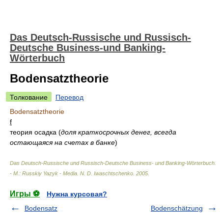
Das Deutsch-Russische und Russisch-
Deutsche Business-und Banking-
Wörterbuch
Bodensatztheorie
Толкование
Перевод
Bodensatztheorie
f
теория осадка
(
доля краткосрочных денег, всегда
остающаяся на счетах в банке
)
Das Deutsch-Russische und Russisch-Deutsche Business- und Banking-Wörterbuch.
- М.: Russkiy Yazyk - Media
.
N. D. Iwaschtschenko
.
2005
.
Игры ⚽
Нужна курсовая?
Bodensatz
Bodenschätzung