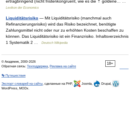
ertragbringend (nicht fristenkongruent, wie es die ⇡ goldene… …
Lexikon der Economics
Liquiditätsrisiko
— Mit Liquiditätsrisiko (manchmal auch
Refinanzierungsrisiko) wird das Risiko bezeichnet, benötigte
Zahlungsmittel nicht oder nur zu erhöhten Kosten beschaffen zu
können. Das Liquiditätsrisiko ist ein Finanzrisiko. Inhaltsverzeichnis
1 Systematik 2 …
Deutsch Wikipedia
© Академик, 2000-2026
18+
Обратная связь:
Техподдержка
,
Реклама на сайте
👣 Путешествия
Экспорт словарей на сайты
, сделанные на PHP,
Joomla,
Drupal,
WordPress, MODx.